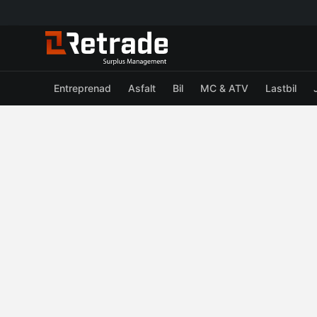
Entreprenad
Asfalt
Bil
MC & ATV
Lastbil