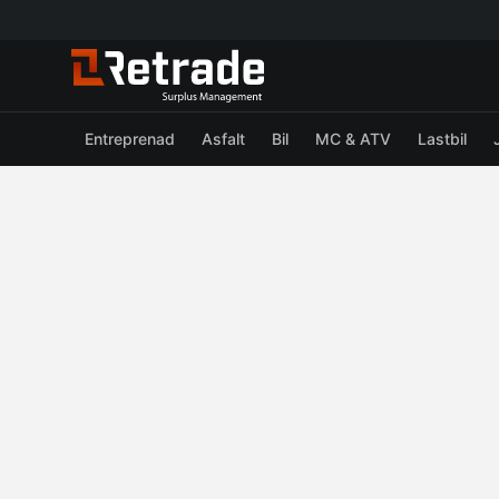
Entreprenad
Asfalt
Bil
MC & ATV
Lastbil