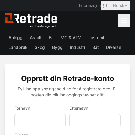
🇳🇴
Informasjon
Norsk
Anlegg
Asfalt
Bil
MC & ATV
Lastebil
Landbruk
Skog
Bygg
Industri
Båt
Diverse
Opprett din Retrade-konto
Fyll inn opplysningene dine for å registrere deg. E-
posten din blir innloggingsnavnet ditt.
Fornavn
Etternavn