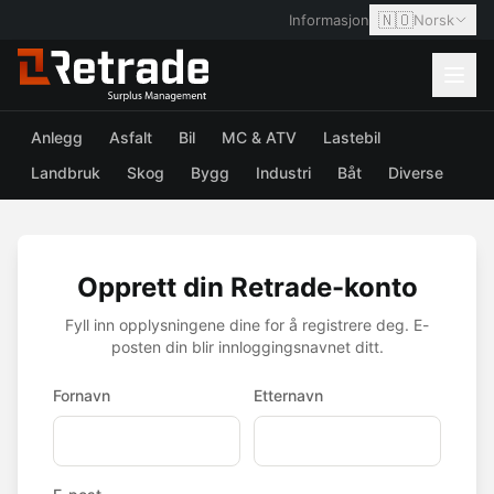
🇳🇴
Informasjon
Norsk
Anlegg
Asfalt
Bil
MC & ATV
Lastebil
Landbruk
Skog
Bygg
Industri
Båt
Diverse
Opprett din Retrade-konto
Fyll inn opplysningene dine for å registrere deg. E-
posten din blir innloggingsnavnet ditt.
Fornavn
Etternavn