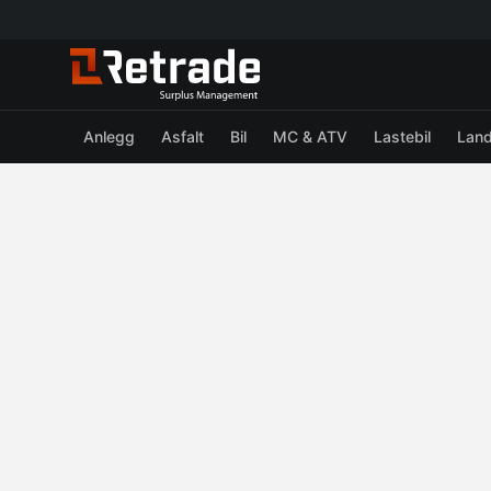
Anlegg
Asfalt
Bil
MC & ATV
Lastebil
Lan